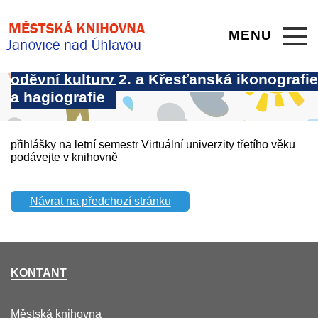
MENU
Témata letního semestru VU3V: Dějiny
oděvní kultury 2. a Křesťanská ikonografie
a hagiografie
přihlášky na letní semestr Virtuální univerzity třetího věku
podávejte v knihovně
Návrat na předchozí stránku
KONTANT
Městská knihovna