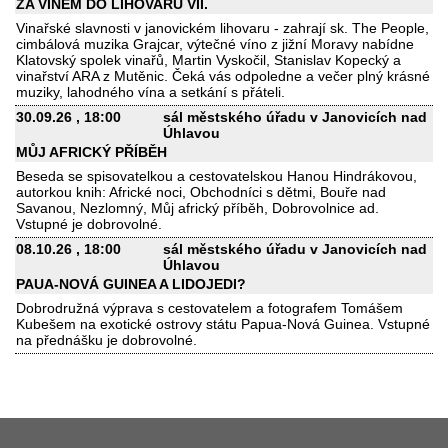
ZA VÍNEM DO LIHOVARU VII.
Vinařské slavnosti v janovickém lihovaru - zahrají sk. The People,
cimbálová muzika Grajcar, výtečné víno z jižní Moravy nabídne
Klatovský spolek vinařů, Martin Vyskočil, Stanislav Kopecký a
vinařství ARA z Mutěnic. Čeká vás odpoledne a večer plný krásné
muziky, lahodného vína a setkání s přáteli.
30.09.26
, 18:00
sál městského úřadu v Janovicích nad
Úhlavou
MŮJ AFRICKÝ PŘÍBĚH
Beseda se spisovatelkou a cestovatelskou Hanou Hindrákovou,
autorkou knih: Africké noci, Obchodníci s dětmi, Bouře nad
Savanou, Nezlomný, Můj africký příběh, Dobrovolnice ad.
Vstupné je dobrovolné.
08.10.26
, 18:00
sál městského úřadu v Janovicích nad
Úhlavou
PAUA-NOVÁ GUINEA A LIDOJEDI?
Dobrodružná výprava s cestovatelem a fotografem Tomášem
Kubešem na exotické ostrovy státu Papua-Nová Guinea. Vstupné
na přednášku je dobrovolné.