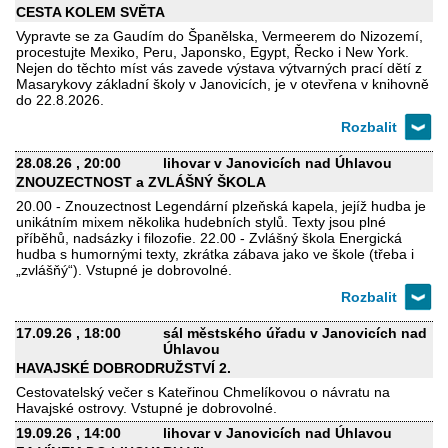
CESTA KOLEM SVĚTA
Vypravte se za Gaudím do Španělska, Vermeerem do Nizozemí,
procestujte Mexiko, Peru, Japonsko, Egypt, Řecko i New York.
Nejen do těchto míst vás zavede výstava výtvarných prací dětí z
Masarykovy základní školy v Janovicích, je v otevřena v knihovně
do 22.8.2026.
28.08.26
, 20:00
lihovar v Janovicích nad Úhlavou
ZNOUZECTNOST a ZVLÁŠNÝ ŠKOLA
20.00 - Znouzectnost Legendární plzeňská kapela, jejíž hudba je
unikátním mixem několika hudebních stylů. Texty jsou plné
příběhů, nadsázky i filozofie. 22.00 - Zvlášný škola Energická
hudba s humornými texty, zkrátka zábava jako ve škole (třeba i
„zvlášňý“). Vstupné je dobrovolné.
17.09.26
, 18:00
sál městského úřadu v Janovicích nad
Úhlavou
HAVAJSKÉ DOBRODRUŽSTVÍ 2.
Cestovatelský večer s Kateřinou Chmelíkovou o návratu na
Havajské ostrovy. Vstupné je dobrovolné.
19.09.26
, 14:00
lihovar v Janovicích nad Úhlavou