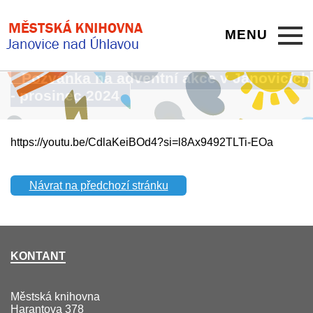
MENU
Pozvánka na adventní akce v Janovicích
- prosinec 2024
https://youtu.be/CdlaKeiBOd4?si=l8Ax9492TLTi-EOa
Návrat na předchozí stránku
KONTANT
Městská knihovna
Harantova 378