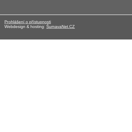
Prohlášení o přístupnosti
Webdesign & hosting:
ŠumavaNet.CZ