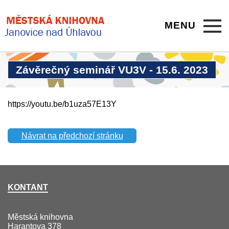
MENU
Závěrečný seminář VU3V - 15.6. 2023
https://youtu.be/b1uza57E13Y
Návrat na předchozí stránku
KONTANT
Městská knihovna
Harantova 378