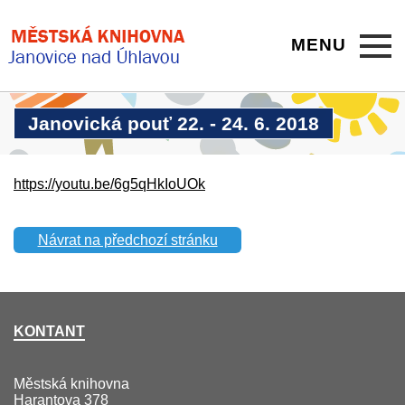
MENU
Janovická pouť 22. - 24. 6. 2018
https://youtu.be/6g5qHkIoUOk
Návrat na předchozí stránku
KONTANT
Městská knihovna
Harantova 378