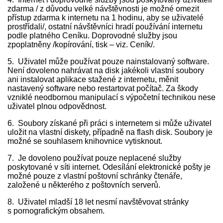
zdarma / z důvodu velké návštěvnosti je možné omezit
přístup zdarma k internetu na 1 hodinu, aby se uživatelé
prostřídali/, ostatní návštěvníci hradí používání internetu
podle platného Ceníku. Doprovodné služby jsou
zpoplatněny /kopírování, tisk – viz. Ceník/.
5. Uživatel může používat pouze nainstalovaný software.
Není dovoleno nahrávat na disk jakékoli vlastní soubory
ani instalovat aplikace stažené z internetu, měnit
nastavený software nebo restartovat počítač. Za škody
vzniklé neodbornou manipulací s výpočetní technikou nese
uživatel plnou odpovědnost.
6. Soubory získané při práci s internetem si může uživatel
uložit na vlastní diskety, případně na flash disk. Soubory je
možné se souhlasem knihovnice vytisknout.
7. Je dovoleno používat pouze neplacené služby
poskytované v síti internet. Odesílání elektronické pošty je
možné pouze z vlastní poštovní schránky čtenáře,
založené u některého z poštovních serverů.
8. Uživatel mladší 18 let nesmí navštěvovat stránky
s pornografickým obsahem.