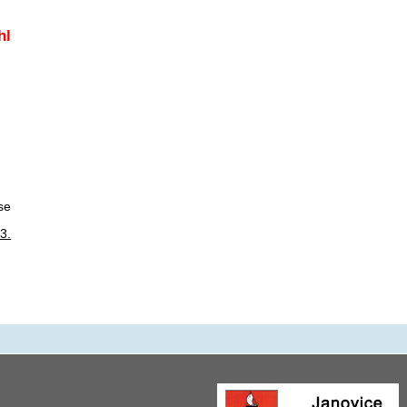
hl
se
3.