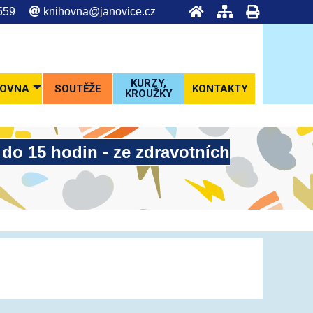
2 559
knihovna@janovice.cz
KURZY,
HOVNA
SOUTĚŽE
KONTAKTY
KROUŽKY
o 15 hodin - ze zdravotních