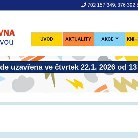
702 157 349, 376 39
ÚVOD
AKTUALITY
AKCE
KNI
zavřena ve čtvrtek 22.1. 2026 od 13 d