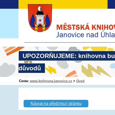
UPOZORŇUJEME: knihovna bude u
důvodů
Cesta:
www.knihovna-janovice.cz
>
Úvod
Návrat na předchozí stránku