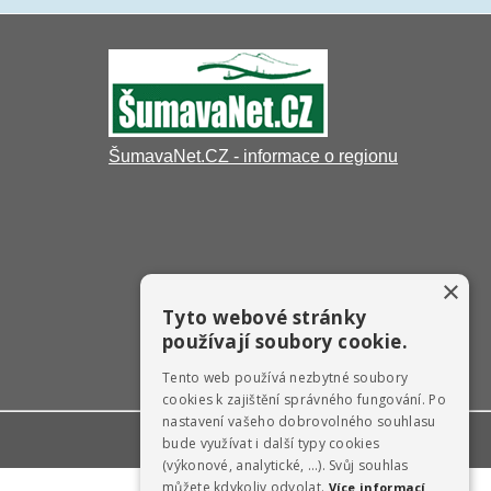
ŠumavaNet.CZ - informace o regionu
×
Tyto webové stránky
používají soubory cookie.
Tento web používá nezbytné soubory
cookies k zajištění správného fungování. Po
nastavení vašeho dobrovolného souhlasu
Webdesign & hosting:
ŠumavaNet.CZ
bude využívat i další typy cookies
(výkonové, analytické, …). Svůj souhlas
můžete kdykoliv odvolat.
Více informací